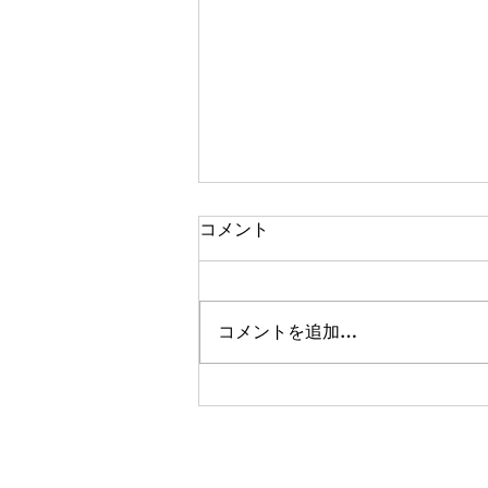
コメント
コメントを追加…
清掃のススメ⑦ LET'S
clean