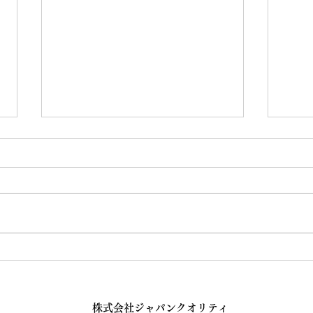
トラブルの例①開業1ヶ月
クリ
後、クリニックのエアコンが
仕事
止まりました。
株式会社ジャパンクオリティ